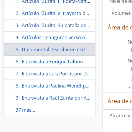
Artículo "Zurita: El Poeta-Nafta" de Diario El Mercurio
Nivel de d
Volumen 
Artículo "Zurita: el trayecto del profeta desde el desierto de las aguas" de Diario La Tercera
Artículo "Zurita: Su batalla de la memoria" de Diario La Tercera
Área de 
Artículos "Inauguran verso escrito sobre el desierto" de Diario La Nación
N
Documental "Escribir en el desierto: Raúl Zurita"
N
Entrevista a Enrique Lafourcade por Andrea González
Entrevista a Luis Poirot por Diario La Tercera
Entrevista a Paulina Wendt por Andrés Gómez Bravo
a
Entrevista a Raúl Zurita por Ana María Guerra
Área de 
37 más...
Alcance y