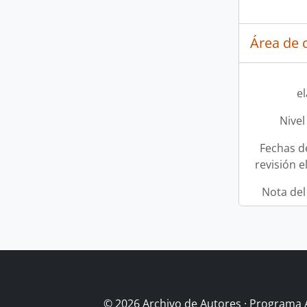
Área de c
e
Nivel
Fechas d
revisión e
Nota del
© 2026 Archivo de Autores · Programa 