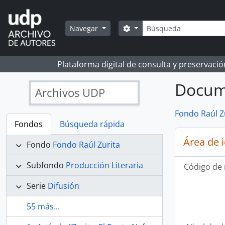
Skip to main content
Búsqueda
Search options
Navegar
Plataforma digital de consulta y preservaci
Docume
Archivos UDP
Fondo Raúl Z
Fondos
Búsqueda rápida
Área de 
Fondo
Fondo Raúl Zurita
Subfondo
Producción Literaria
Código de 
Serie
Difusión
55 más...