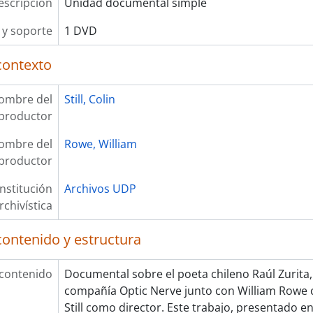
escripción
Unidad documental simple
y soporte
1 DVD
contexto
ombre del
Still, Colin
productor
ombre del
Rowe, William
productor
Institución
Archivos UDP
rchivística
contenido y estructura
 contenido
Documental sobre el poeta chileno Raúl Zurita,
compañía Optic Nerve junto con William Rowe 
Still como director. Este trabajo, presentado e