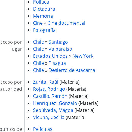
Política
Dictadura
Memoria
Cine
»
Cine documental
Fotografía
acceso por
Chile
»
Santiago
lugar
Chile
»
Valparaíso
Estados Unidos
»
New York
Chile
»
Pisagua
Chile
»
Desierto de Atacama
acceso por
Zurita, Raúl
(Materia)
autoridad
Rojas, Rodrigo
(Materia)
Castillo, Ramón
(Materia)
Henríquez, Gonzalo
(Materia)
Sepúlveda, Magda
(Materia)
Vicuña, Cecilia
(Materia)
 puntos de
Películas