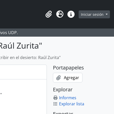
Iniciar sesión
Portapapeles
Idioma
Enlaces rápidos
hivos UDP.
Raúl Zurita"
ibir en el desierto: Raúl Zurita"
Portapapeles
Agregar
Explorar
"
Informes
Explorar lista
Exportar