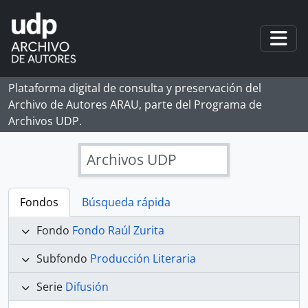
Skip to main content
Togg
Plataforma digital de consulta y preservación del
Archivo de Autores ARAU, parte del Programa de
Archivos UDP.
Archivos UDP
Fondos
Búsqueda rápida
Fondo
Fondo Raúl Zurita
Subfondo
Producción Literaria
Serie
Difusión