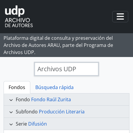
Skip to main content
Togg
Plataforma digital de consulta y preservación del
Archivo de Autores ARAU, parte del Programa de
Archivos UDP.
Archivos UDP
Fondos
Búsqueda rápida
Fondo
Fondo Raúl Zurita
Subfondo
Producción Literaria
Serie
Difusión