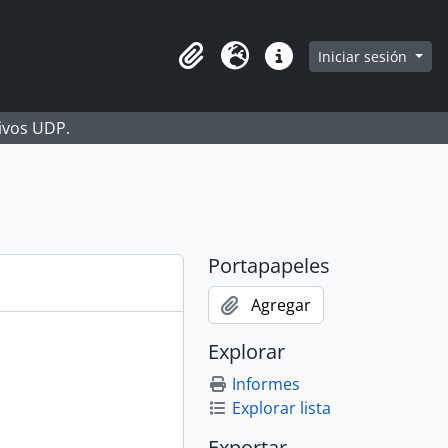
Iniciar sesión
Portapapeles
Idioma
Enlaces rápidos
hivos UDP.
Portapapeles
Agregar
Explorar
Informes
Explorar lista
Exportar