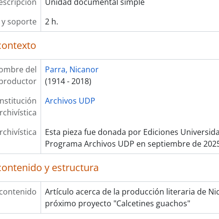
escripción
Unidad documental simple
y soporte
2 h.
contexto
ombre del
Parra, Nicanor
productor
(1914 - 2018)
Institución
Archivos UDP
rchivística
rchivística
Esta pieza fue donada por Ediciones Universida
Programa Archivos UDP en septiembre de 202
contenido y estructura
 contenido
Artículo acerca de la producción literaria de Ni
próximo proyecto "Calcetines guachos"