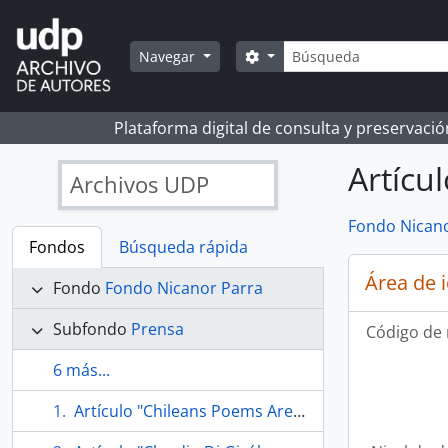
Skip to main content
Búsqueda
Search options
Navegar
Plataforma digital de consulta y preservaci
Artícu
Archivos UDP
Fondo Nicano
Fondos
Búsqueda rápida
Área de 
Fondo
Fondo Nicanor Parra
Subfondo
Prensa
Código de 
6 más...
Artículo "Chileans Poems Are Translated" de The Times-Picayune/The New Orleans Advocate