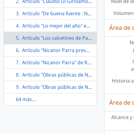
Artículo "Claudio Di Girólamo se perfila como sucesor de Morgana Rodríguez en CCPLM"
Nivel de d
Volumen 
Artículo "De buena fuente : Nuevo libro de Nicanor Parra" en Revista de Libros
Artículo "Lo mejor del año" en Emol
Área de 
Artículo "Los calcetines de Parra"
N
Artículo "Nicanor Parra presenta sus Obras Públicas"de sitio web de Banco Edwards
Artículo "Nicanor Parra" de Revista El Sábado
a
Artículo "Obras públicas de Nicanor Parra"
Historia a
Artículo "Obras públicas de Nicanor Parra" en Emol
64 más...
Área de 
Alcance y