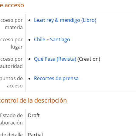
e acceso
acceso por
Lear: rey & mendigo (Libro)
materia
acceso por
Chile
»
Santiago
lugar
acceso por
Qué Pasa (Revista)
(Creation)
autoridad
 puntos de
Recortes de prensa
acceso
ontrol de la descripción
Estado de
Draft
laboración
 de detalle
Partial