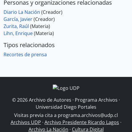
Personas y organizaciones relacionadas
Diario La Nación
(Creador)
García, Javier
(Creador)
Zurita, Raúl
(Materia)
Lihn, Enrique
(Materia)
Tipos relacionados
Recortes de prensa
© 2026 Archivo de Autores · Programa Archivos ·
Universidad Diego Portales
Visitas previa cita a
programa.archivos@udp.cl
Archivos UDP
·
Archivo Presidente Ricardo Lagos
·
Archivo La Nación
·
Cultura Digital