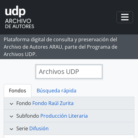
Skip to main content
Togg
Plataforma digital de consulta y preservación del
Archivo de Autores ARAU, parte del Programa de
Archivos UDP.
Archivos UDP
Fondos
Búsqueda rápida
Fondo
Fondo Raúl Zurita
Subfondo
Producción Literaria
Serie
Difusión