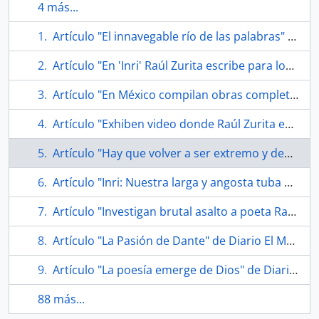
4 más...
Artículo "El innavegable río de las palabras" de Diario La Tercera
Artículo "En 'Inri' Raúl Zurita escribe para los ciegos" de Diario El Mercurio
Artículo "En México compilan obras completas de Raúl Zurita" de Diario El Mercurio
Artículo "Exhiben video donde Raúl Zurita escribe versos en el cielo" de Diario La Tercera
Artículo "Hay que volver a ser extremo y demente" de Diario La Nación
Artículo "Inri: Nuestra larga y angosta tuba desierta" de Diario La Nación
Artículo "Investigan brutal asalto a poeta Raúl Zurita en 'noche de brujas'" de Diario La Tercera
Artículo "La Pasión de Dante" de Diario El Mercurio
Artículo "La poesía emerge de Dios" de Diario La Nación
88 más...