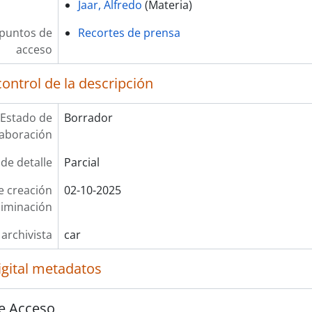
Jaar, Alfredo
(Materia)
 puntos de
Recortes de prensa
acceso
ontrol de la descripción
Estado de
Borrador
laboración
 de detalle
Parcial
e creación
02-10-2025
liminación
 archivista
car
igital metadatos
e Acceso