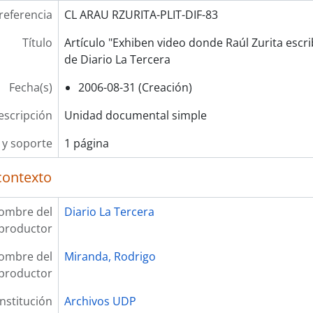
referencia
CL ARAU RZURITA-PLIT-DIF-83
Título
Artículo "Exhiben video donde Raúl Zurita escrib
de Diario La Tercera
Fecha(s)
2006-08-31 (Creación)
escripción
Unidad documental simple
y soporte
1 página
contexto
ombre del
Diario La Tercera
productor
ombre del
Miranda, Rodrigo
productor
Institución
Archivos UDP