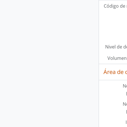
Código de 
Nivel de d
Volumen 
Área de 
N
N