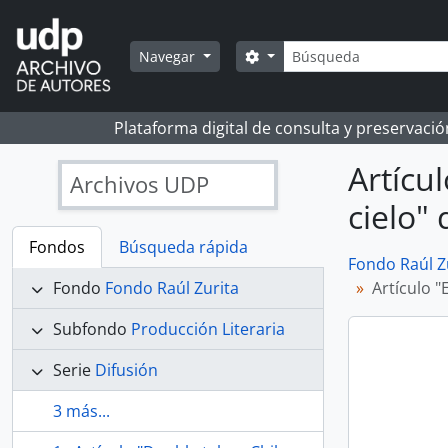
Skip to main content
Búsqueda
Search options
Navegar
Plataforma digital de consulta y preservaci
Artícu
Archivos UDP
cielo"
Fondos
Búsqueda rápida
Fondo Raúl Z
Fondo
Fondo Raúl Zurita
Artículo "
Subfondo
Producción Literaria
Serie
Difusión
3 más...