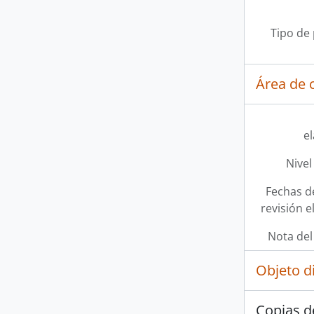
Tipo de
Área de c
e
Nivel
Fechas d
revisión e
Nota del
Objeto d
Copias d