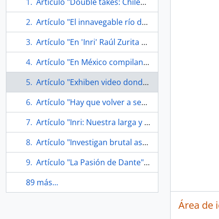
Artículo "Double takes: Chilean poet with a message offers some heavenly verse" de Newsday (Suffolk Edition)
Artículo "El innavegable río de las palabras" de Diario La Tercera
Artículo "En 'Inri' Raúl Zurita escribe para los ciegos" de Diario El Mercurio
Artículo "En México compilan obras completas de Raúl Zurita" de Diario El Mercurio
Artículo "Exhiben video donde Raúl Zurita escribe versos en el cielo" de Diario La Tercera
Artículo "Hay que volver a ser extremo y demente" de Diario La Nación
Artículo "Inri: Nuestra larga y angosta tuba desierta" de Diario La Nación
Artículo "Investigan brutal asalto a poeta Raúl Zurita en 'noche de brujas'" de Diario La Tercera
Artículo "La Pasión de Dante" de Diario El Mercurio
89 más...
Área de 