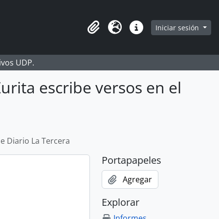
Iniciar sesión
Portapapeles
Idioma
Enlaces rápidos
hivos UDP.
urita escribe versos en el
de Diario La Tercera
Portapapeles
Agregar
Explorar
Informes