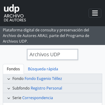
Skip to main content
Togg
Plataforma digital de consulta y preservación del
Archivo de Autores ARAU, parte del Programa de
Archivos UDP.
Archivos UDP
Fondos
Búsqueda rápida
Fondo
Fondo Eugenio Téllez
Subfondo
Registro Personal
Serie
Correspondencia