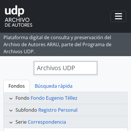
Skip to main content
Togg
Plataforma digital de consulta y preservación del
Archivo de Autores ARAU, parte del Programa de
Archivos UDP.
Archivos UDP
Fondos
Búsqueda rápida
Fondo
Fondo Eugenio Téllez
Subfondo
Registro Personal
Serie
Correspondencia