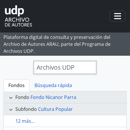
Skip to main content
Togg
Plataforma digital de consulta y preservación del
Archivo de Autores ARAU, parte del Programa de
Archivos UDP.
Archivos UDP
Fondos
Búsqueda rápida
Fondo
Fondo Nicanor Parra
Subfondo
Cultura Popular
12 más...