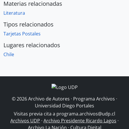
Materias relacionadas
Literatura
Tipos relacionados
Tarjetas Postales
Lugares relacionados
Chile
© 2026 Archivo de Autores · Programa Archivos ·
Universidad Diego Portales
Visitas previa cita a
programa.archivos@udp.cl
Archivos UDP
·
Archivo Presidente Ricardo Lagos
·
Archivo La Nación
·
Cultura Digital