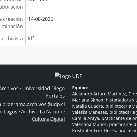
laboración
e creación
14-08-2025
liminación
 archivista
kff
Equipo:
Archivos · Universidad Diego
Alejandro Arturo Martínez, Dire
Portales
Mariana Simon, historiadora y a
 a
programa.archivos@udp.cl
Natalia Cuadra, bibliotecaria y 
do Lagos
·
Archivo La Nación
·
Valeska Meneses, bibliotecaria 
Camila Araya, practicante de A
Cultura Digital
Valentina Muñoz, practicante d
Kristhofer Frex Flores, practic