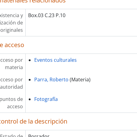
materiales relacionados
xistencia y
Box.03 C.23 P.10
lización de
originales
e acceso
acceso por
Eventos culturales
materia
acceso por
Parra, Roberto
(Materia)
autoridad
 puntos de
Fotografía
acceso
ontrol de la descripción
Estado de
Borrador