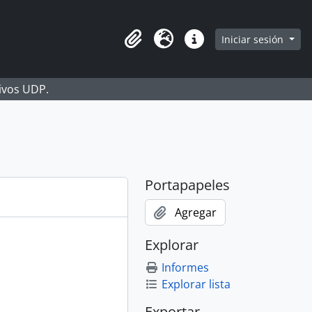
Iniciar sesión
Portapapeles
Idioma
Enlaces rápidos
hivos UDP.
Portapapeles
Agregar
Explorar
Informes
Explorar lista
Exportar