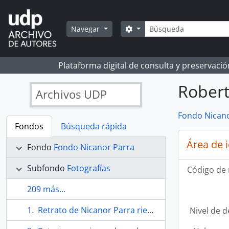
Skip to main content
Búsqueda
Search options
Navegar
Plataforma digital de consulta y preservaci
Robert
Archivos UDP
Fondo Nicano
Fondos
Búsqueda rápida
Área de 
Fondo
Fondo Nicanor Parra
Subfondo
Fotografías
Código de 
209 más...
Retrato de Nicanor Parra riendo
Nivel de d