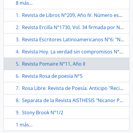
8 más...
Revista de Libros N°209, Año IV. Número especial "Violeta Parra: 'Pienso cantar Día Domingo en el cielo'"
Revista Ercilla N°1730, Vol. 34 firmada por Nicanor Parra
Revista Escritores Latinoamericanos N°6: "Nicanor Parra (1914)"
Revista Hoy. La verdad sin compromisos N°311, Año VII
Revista Pomaire N°11, Año II
Revista Rosa de poesía N°5
Rosa Libre: Revista de Poesía. Anticipo "Recital de Inés Moreno"
Separata de la Revista AISTHESIS "Nicanor Parra, un ejercicio respiratorio. Fuentes de Consulta sobre Nicanor Parra"
Stony Brook N°1/2
1 más...