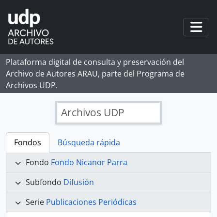
Skip to main content
Togg
Plataforma digital de consulta y preservación del
Archivo de Autores ARAU, parte del Programa de
Archivos UDP.
Archivos UDP
Fondos
Búsqueda rápida
Fondo
Fondo Nicanor Parra
Subfondo
Difusión
Serie
Publicaciones Periódicas