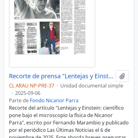
Recorte de prensa "Lentejas y Einstein: científico pone bajo el microscopio la física de Nicanor Parra" de Las Últimas Noticias
Añadi
CL ARAU NP-PRE-37
·
Unidad documental simple
·
2025-09-06
Parte de
Fondo Nicanor Parra
Recorte del artículo "Lentejas y Einstein: científico
pone bajo el microscopio la física de Nicanor
Parra", escrito por Fernando Marambio y publicado
por el periódico Las Últimas Noticias el 6 de
noviembre de 2025. Este aborda breves preguntas