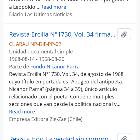
a Leopoldo
…
Read more
Diario Las Últimas Noticias
Revista Ercilla N°1730, Vol. 34 firmada por Nicanor Parra
Añadi
CL ARAU NP-DIF-PP-02
·
Unidad documental simple
·
1968-08-14 - 1968-08-20
Parte de
Fondo Nicanor Parra
Revista Ercilla N°1730, Vol. 34, de agosto de 1968,
cuyo título en portada es "Apogeo del antipoeta.
Nicanor Parra" (página 34 a 39), único artículo
relacionado con el poeta. Contiene múltiples
secciones que van desde la política nacional y
…
Read more
Empresa Editora Zig-Zag (Chile)
Revista Hoy. La verdad sin compromisos N°311, Año VII
Añadi