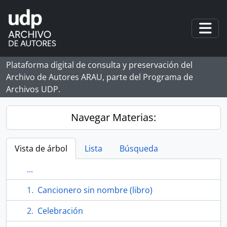
Skip to main content
Togg
Plataforma digital de consulta y preservación del
Archivo de Autores ARAU, parte del Programa de
Archivos UDP.
Navegar Materias:
Vista de árbol
Lista
Búsqueda
...
Cancionero sin nombre (libro)
Celebración