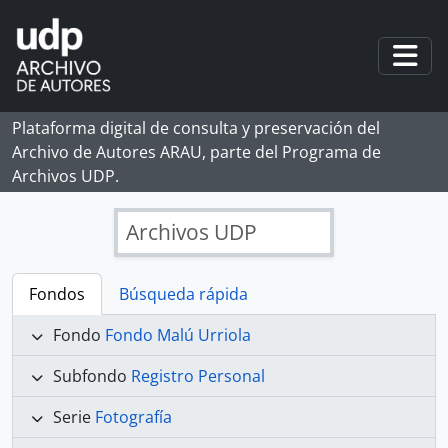
Skip to main content
Togg
Plataforma digital de consulta y preservación del
Archivo de Autores ARAU, parte del Programa de
Archivos UDP.
Archivos UDP
Fondos
Búsqueda rápida
Fondo
Fondo Malú Urriola
Subfondo
Registro Personal
Serie
Fotografía