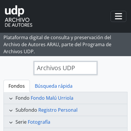
Skip to main content
Togg
Plataforma digital de consulta y preservación del
Archivo de Autores ARAU, parte del Programa de
Archivos UDP.
Archivos UDP
Fondos
Búsqueda rápida
Fondo
Fondo Malú Urriola
Subfondo
Registro Personal
Serie
Fotografía