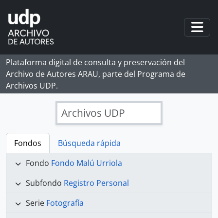
Skip to main content
Togg
Plataforma digital de consulta y preservación del
Archivo de Autores ARAU, parte del Programa de
Archivos UDP.
Archivos UDP
Fondos
Búsqueda rápida
Fondo
Fondo Malú Urriola
Subfondo
Registro Personal
Serie
Fotografía