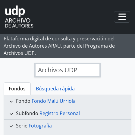
Skip to main content
Togg
Plataforma digital de consulta y preservación del
Archivo de Autores ARAU, parte del Programa de
Archivos UDP.
Archivos UDP
Fondos
Búsqueda rápida
Fondo
Fondo Malú Urriola
Subfondo
Registro Personal
Serie
Fotografía