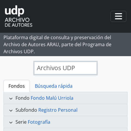
Skip to main content
Togg
Plataforma digital de consulta y preservación del
Archivo de Autores ARAU, parte del Programa de
Archivos UDP.
Archivos UDP
Fondos
Búsqueda rápida
Fondo
Fondo Malú Urriola
Subfondo
Registro Personal
Serie
Fotografía