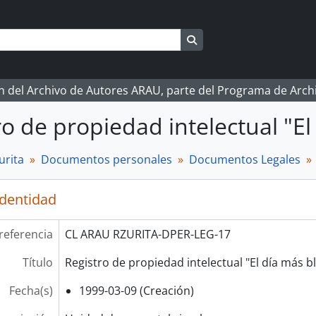
Search in browse page
ón del Archivo de Autores ARAU, parte del Programa de Arc
ro de propiedad intelectual "E
urita
Documentos personales
Documentos Legales
identidad
referencia
CL ARAU RZURITA-DPER-LEG-17
Título
Registro de propiedad intelectual "El día más b
Fecha(s)
1999-03-09 (Creación)