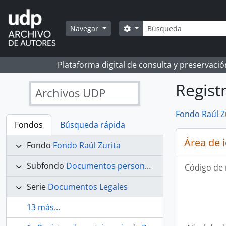
Skip to main content
Búsqueda
Search options
Navegar
Plataforma digital de consulta y preservaci
Regist
Archivos UDP
Fondo Raúl Z
Fondos
Búsqueda rápida
Área de 
Fondo
Fondo Raúl Zurita
Subfondo
Documentos personales
Código de 
Serie
Documentos Legales
13 más...