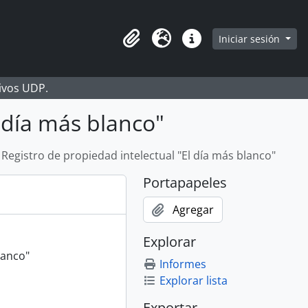
Iniciar sesión
Portapapeles
Idioma
Enlaces rápidos
hivos UDP.
l día más blanco"
Registro de propiedad intelectual "El día más blanco"
Portapapeles
Agregar
Explorar
lanco"
Informes
Explorar lista
Exportar