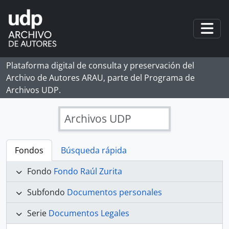
Skip to main content
Togg
Plataforma digital de consulta y preservación del
Archivo de Autores ARAU, parte del Programa de
Archivos UDP.
Archivos UDP
Fondos
Búsqueda rápida
Fondo
Fondo Raúl Zurita
Subfondo
Documentos personales
Serie
Documentos Legales