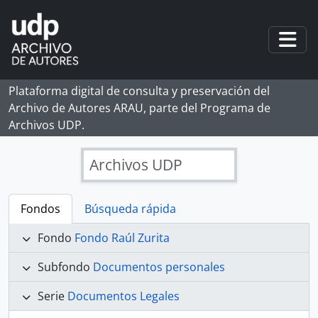
Skip to main content
Togg
Plataforma digital de consulta y preservación del
Archivo de Autores ARAU, parte del Programa de
Archivos UDP.
Archivos UDP
Fondos
Búsqueda rápida
Fondo
Fondo Raúl Zurita
Subfondo
Documentos personales
Serie
Documentos Legales