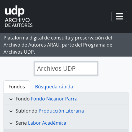
Skip to main content
Togg
Plataforma digital de consulta y preservación del
Archivo de Autores ARAU, parte del Programa de
Archivos UDP.
Archivos UDP
Fondos
Búsqueda rápida
Fondo
Fondo Nicanor Parra
Subfondo
Producción Literaria
Serie
Labor Académica