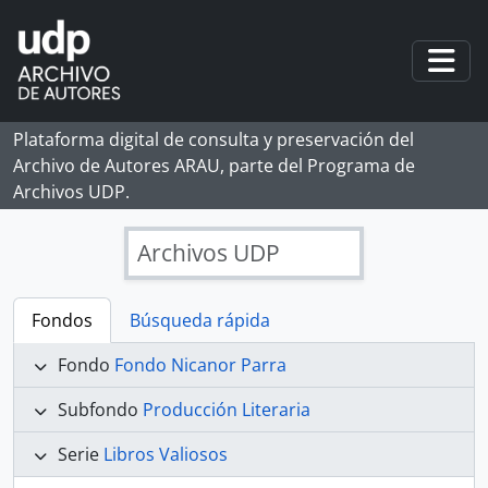
Skip to main content
Togg
Plataforma digital de consulta y preservación del
Archivo de Autores ARAU, parte del Programa de
Archivos UDP.
Archivos UDP
Fondos
Búsqueda rápida
Fondo
Fondo Nicanor Parra
Subfondo
Producción Literaria
Serie
Libros Valiosos