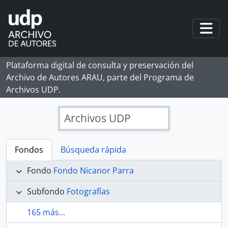
Skip to main content
Togg
Plataforma digital de consulta y preservación del
Archivo de Autores ARAU, parte del Programa de
Archivos UDP.
Archivos UDP
Fondos
Búsqueda rápida
Fondo
Fondo Nicanor Parra
Subfondo
Fotografías
165 más...