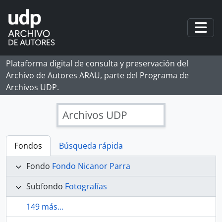
Skip to main content
Togg
Plataforma digital de consulta y preservación del
Archivo de Autores ARAU, parte del Programa de
Archivos UDP.
Archivos UDP
Fondos
Búsqueda rápida
Fondo
Fondo Nicanor Parra
Subfondo
Fotografías
149 más...