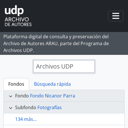
Skip to main content
Togg
Plataforma digital de consulta y preservación del
Archivo de Autores ARAU, parte del Programa de
Archivos UDP.
Archivos UDP
Fondos
Búsqueda rápida
Fondo
Fondo Nicanor Parra
Subfondo
Fotografías
134 más...