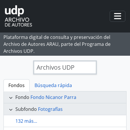
Skip to main content
Togg
Plataforma digital de consulta y preservación del
Archivo de Autores ARAU, parte del Programa de
Archivos UDP.
Archivos UDP
Fondos
Búsqueda rápida
Fondo
Fondo Nicanor Parra
Subfondo
Fotografías
132 más...