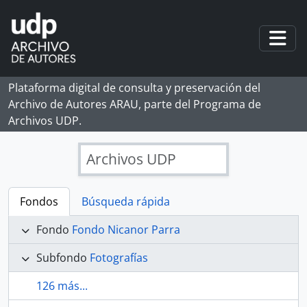
Skip to main content
Togg
Plataforma digital de consulta y preservación del
Archivo de Autores ARAU, parte del Programa de
Archivos UDP.
Archivos UDP
Fondos
Búsqueda rápida
Fondo
Fondo Nicanor Parra
Subfondo
Fotografías
126 más...