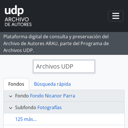
Skip to main content
Togg
Plataforma digital de consulta y preservación del
Archivo de Autores ARAU, parte del Programa de
Archivos UDP.
Archivos UDP
Fondos
Búsqueda rápida
Fondo
Fondo Nicanor Parra
Subfondo
Fotografías
125 más...