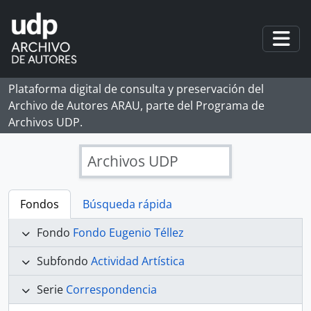
Skip to main content
Togg
Plataforma digital de consulta y preservación del
Archivo de Autores ARAU, parte del Programa de
Archivos UDP.
Archivos UDP
Fondos
Búsqueda rápida
Fondo
Fondo Eugenio Téllez
Subfondo
Actividad Artística
Serie
Correspondencia