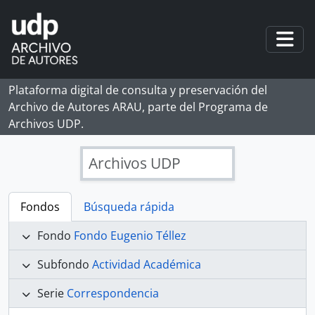
Skip to main content
Togg
Plataforma digital de consulta y preservación del
Archivo de Autores ARAU, parte del Programa de
Archivos UDP.
Archivos UDP
Fondos
Búsqueda rápida
Fondo
Fondo Eugenio Téllez
Subfondo
Actividad Académica
Serie
Correspondencia