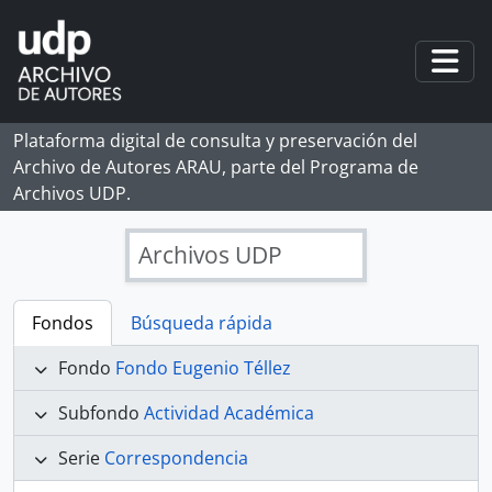
Skip to main content
Togg
Plataforma digital de consulta y preservación del
Archivo de Autores ARAU, parte del Programa de
Archivos UDP.
Archivos UDP
Fondos
Búsqueda rápida
Fondo
Fondo Eugenio Téllez
Subfondo
Actividad Académica
Serie
Correspondencia