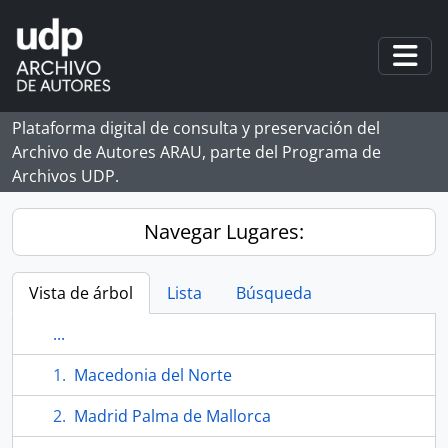
Skip to main content
Togg
Plataforma digital de consulta y preservación del
Archivo de Autores ARAU, parte del Programa de
Archivos UDP.
Navegar Lugares:
Vista de árbol
Lista
Búsqueda
...
Macedonia del Norte
Madrid Palma de Mallorca