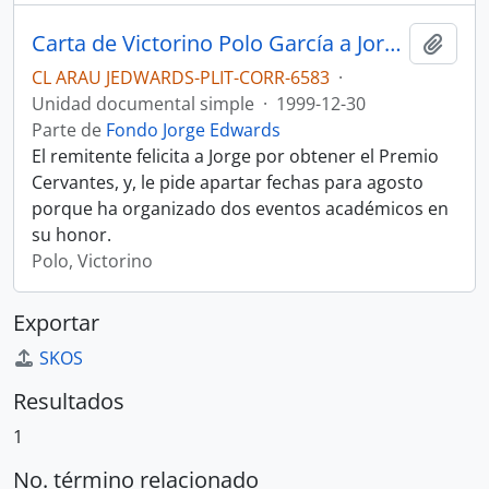
Carta de Victorino Polo García a Jorge Edwards felicitándolo por obtener el Premio Cervantes
Añadi
CL ARAU JEDWARDS-PLIT-CORR-6583
·
Unidad documental simple
·
1999-12-30
Parte de
Fondo Jorge Edwards
El remitente felicita a Jorge por obtener el Premio
Cervantes, y, le pide apartar fechas para agosto
porque ha organizado dos eventos académicos en
su honor.
Polo, Victorino
Exportar
SKOS
Resultados
1
No. término relacionado