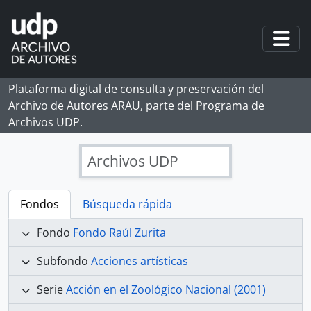
Skip to main content
Togg
Plataforma digital de consulta y preservación del
Archivo de Autores ARAU, parte del Programa de
Archivos UDP.
Archivos UDP
Fondos
Búsqueda rápida
Fondo
Fondo Raúl Zurita
Subfondo
Acciones artísticas
Serie
Acción en el Zoológico Nacional (2001)