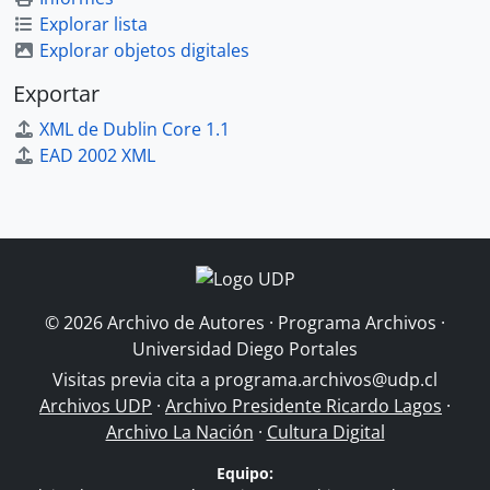
Explorar lista
Explorar objetos digitales
Exportar
XML de Dublin Core 1.1
EAD 2002 XML
© 2026 Archivo de Autores · Programa Archivos ·
Universidad Diego Portales
Visitas previa cita a
programa.archivos@udp.cl
Archivos UDP
·
Archivo Presidente Ricardo Lagos
·
Archivo La Nación
·
Cultura Digital
Equipo: