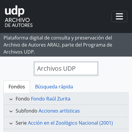
Skip to main content
Togg
Plataforma digital de consulta y preservación del
Archivo de Autores ARAU, parte del Programa de
Archivos UDP.
Archivos UDP
Fondos
Búsqueda rápida
Fondo
Fondo Raúl Zurita
Subfondo
Acciones artísticas
Serie
Acción en el Zoológico Nacional (2001)