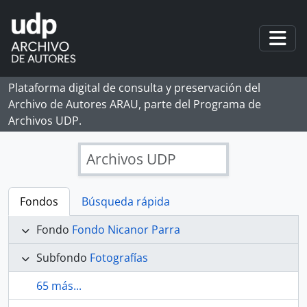
Skip to main content
Togg
Plataforma digital de consulta y preservación del
Archivo de Autores ARAU, parte del Programa de
Archivos UDP.
Archivos UDP
Fondos
Búsqueda rápida
Fondo
Fondo Nicanor Parra
Subfondo
Fotografías
65 más...