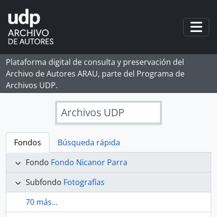
Skip to main content
Togg
Plataforma digital de consulta y preservación del
Archivo de Autores ARAU, parte del Programa de
Archivos UDP.
Archivos UDP
Fondos
Búsqueda rápida
Fondo
Fondo Nicanor Parra
Subfondo
Fotografías
70 más...