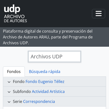
Skip to main content
Togg
Plataforma digital de consulta y preservación del
Archivo de Autores ARAU, parte del Programa de
Archivos UDP.
Archivos UDP
Fondos
Búsqueda rápida
Fondo
Fondo Eugenio Téllez
Subfondo
Actividad Artística
Serie
Correspondencia