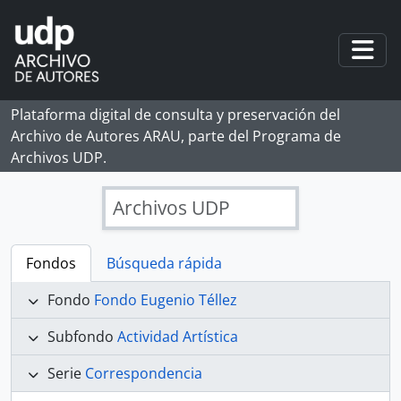
Skip to main content
Togg
Plataforma digital de consulta y preservación del
Archivo de Autores ARAU, parte del Programa de
Archivos UDP.
Archivos UDP
Fondos
Búsqueda rápida
Fondo
Fondo Eugenio Téllez
Subfondo
Actividad Artística
Serie
Correspondencia