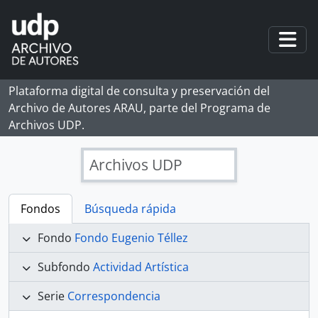
Skip to main content
Togg
Plataforma digital de consulta y preservación del
Archivo de Autores ARAU, parte del Programa de
Archivos UDP.
Archivos UDP
Fondos
Búsqueda rápida
Fondo
Fondo Eugenio Téllez
Subfondo
Actividad Artística
Serie
Correspondencia