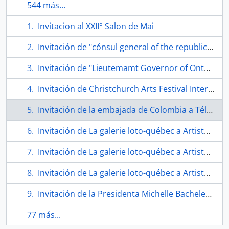
544 más...
Invitacion al XXII° Salon de Mai
Invitación de "cónsul general of the republic of Cuba an Mrs. Rolando R. Rivero".
Invitación de "Lieutemamt Governor of Onterio and Mrs. Lincoln M. Alexander".
Invitación de Christchurch Arts Festival International of Drawings a Téllez.
Invitación de la embajada de Colombia a Téllez.
Invitación de La galerie loto-québec a Artistes Chiliens D'ici.
Invitación de La galerie loto-québec a Artistes Chiliens D'ici.
Invitación de La galerie loto-québec a Artistes Chiliens D'ici.
Invitación de la Presidenta Michelle Bachelet a Eugenio Téllez
77 más...