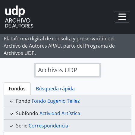
Skip to main content
Togg
Plataforma digital de consulta y preservación del
Archivo de Autores ARAU, parte del Programa de
Archivos UDP.
Archivos UDP
Fondos
Búsqueda rápida
Fondo
Fondo Eugenio Téllez
Subfondo
Actividad Artística
Serie
Correspondencia