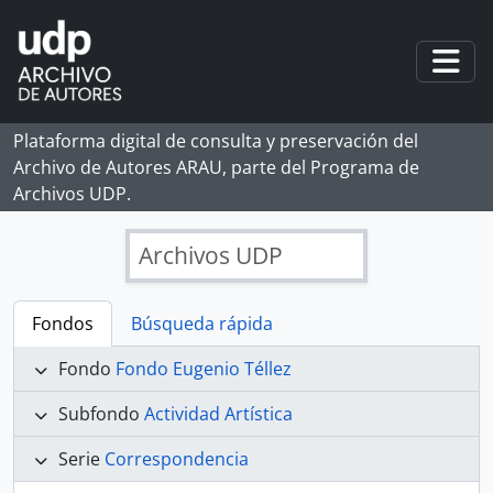
Skip to main content
Togg
Plataforma digital de consulta y preservación del
Archivo de Autores ARAU, parte del Programa de
Archivos UDP.
Archivos UDP
Fondos
Búsqueda rápida
Fondo
Fondo Eugenio Téllez
Subfondo
Actividad Artística
Serie
Correspondencia