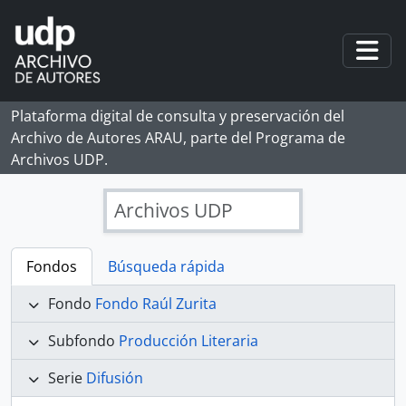
Skip to main content
Togg
Plataforma digital de consulta y preservación del
Archivo de Autores ARAU, parte del Programa de
Archivos UDP.
Archivos UDP
Fondos
Búsqueda rápida
Fondo
Fondo Raúl Zurita
Subfondo
Producción Literaria
Serie
Difusión