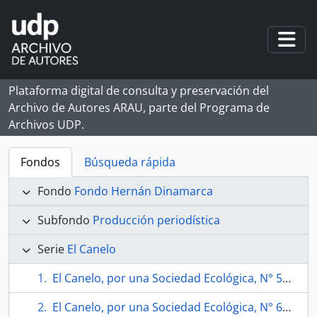
Skip to main content
Togg
Plataforma digital de consulta y preservación del
Archivo de Autores ARAU, parte del Programa de
Archivos UDP.
Fondos
Búsqueda rápida
Fondo
Fondo Hernán Dinamarca
Subfondo
Producción periodística
Serie
El Canelo
El Canelo, por una Sociedad Ecológica, N° 58 (octubre 1994)
El Canelo, por una Sociedad Ecológica, N° 60 (diciembre 1994)