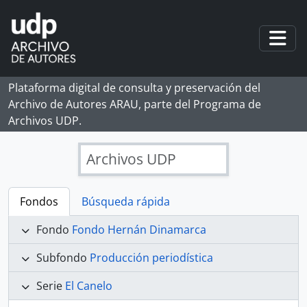
Skip to main content
Togg
Plataforma digital de consulta y preservación del
Archivo de Autores ARAU, parte del Programa de
Archivos UDP.
Archivos UDP
Fondos
Búsqueda rápida
Fondo
Fondo Hernán Dinamarca
Subfondo
Producción periodística
Serie
El Canelo