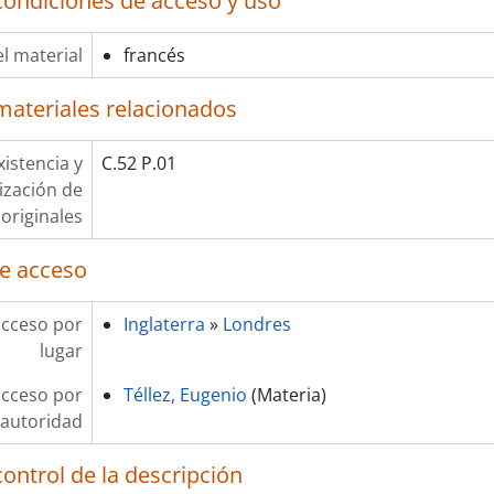
condiciones de acceso y uso
l material
francés
materiales relacionados
xistencia y
C.52 P.01
lización de
originales
e acceso
acceso por
Inglaterra
»
Londres
lugar
acceso por
Téllez, Eugenio
(Materia)
autoridad
ontrol de la descripción