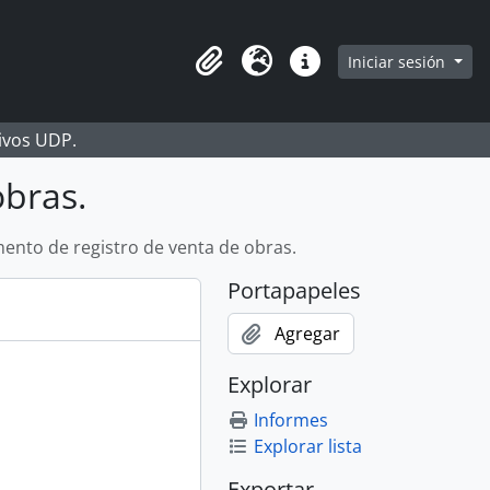
Iniciar sesión
Portapapeles
Idioma
Enlaces rápidos
hivos UDP.
obras.
nto de registro de venta de obras.
Portapapeles
Agregar
Explorar
Informes
Explorar lista
Exportar