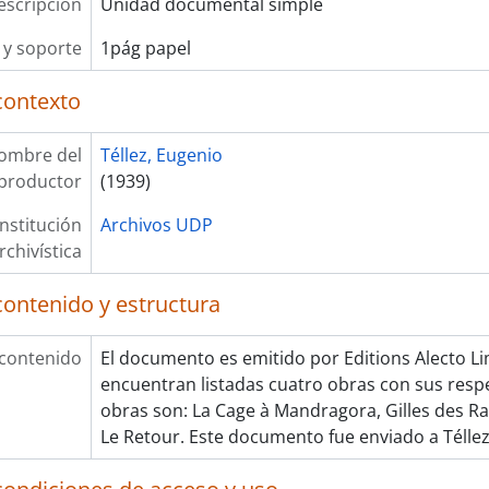
escripción
Unidad documental simple
y soporte
1pág papel
contexto
ombre del
Téllez, Eugenio
productor
(1939)
Institución
Archivos UDP
rchivística
contenido y estructura
 contenido
El documento es emitido por Editions Alecto Lim
encuentran listadas cuatro obras con sus respe
obras son: La Cage à Mandragora, Gilles des Rai
Le Retour. Este documento fue enviado a Téllez