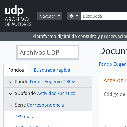
Skip to main content
Búsqueda
Search options
Navegar
Plataforma digital de consulta y preservaci
Docume
Archivos UDP
Fondo Eugeni
Fondos
Búsqueda rápida
Área de 
Fondo
Fondo Eugenio Téllez
Subfondo
Actividad Artística
Código de 
Serie
Correspondencia
489 más...