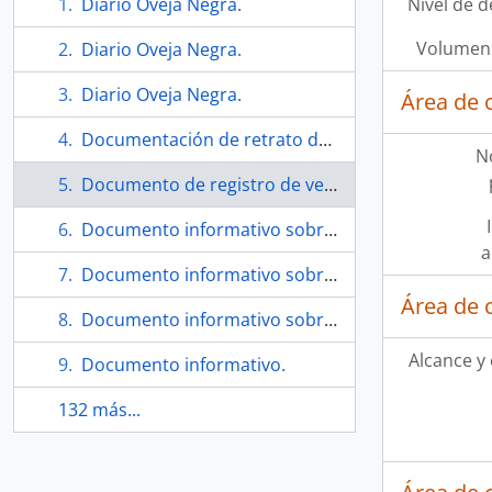
Diario Oveja Negra.
Nivel de d
Volumen 
Diario Oveja Negra.
Diario Oveja Negra.
Área de 
Documentación de retrato de D. Jorge Edwards hecho por Eugenio Téllez.
N
Documento de registro de venta de obras.
Documento informativo sobre el evento Invisible Stories.
a
Documento informativo sobre el evento Invisible Stories.
Área de 
Documento informativo sobre exposición gráfica por invitación A. C. T. de grabadores de Toronto.
Alcance y
Documento informativo.
132 más...