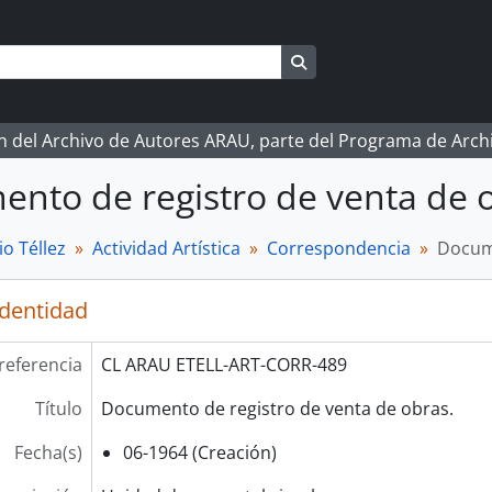
Search in browse page
ón del Archivo de Autores ARAU, parte del Programa de Arc
nto de registro de venta de 
o Téllez
Actividad Artística
Correspondencia
Docume
identidad
referencia
CL ARAU ETELL-ART-CORR-489
Título
Documento de registro de venta de obras.
Fecha(s)
06-1964 (Creación)