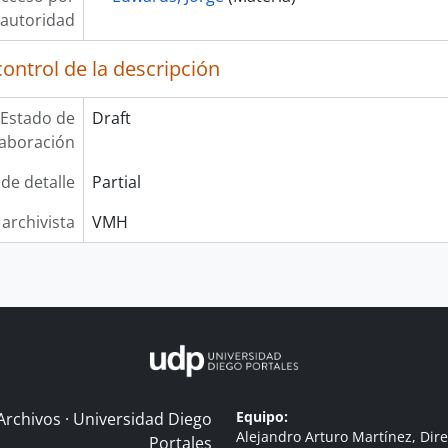
autoridad
ontrol de la descripción
Estado de
Draft
laboración
 de detalle
Partial
 archivista
VMH
Equipo:
Archivos · Universidad Diego
Alejandro Arturo Martínez, Dire
Portales