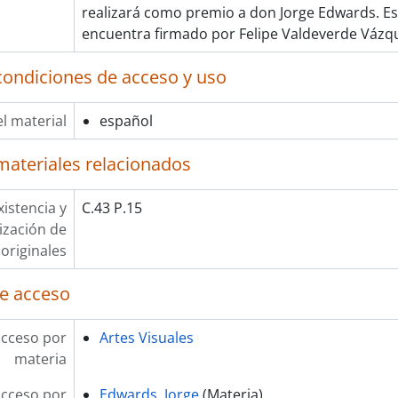
realizará como premio a don Jorge Edwards. E
encuentra firmado por Felipe Valdeverde Vázqu
condiciones de acceso y uso
l material
español
materiales relacionados
xistencia y
C.43 P.15
lización de
originales
e acceso
acceso por
Artes Visuales
materia
acceso por
Edwards, Jorge
(Materia)