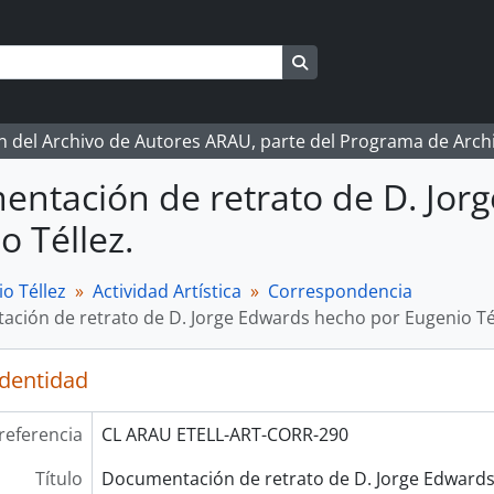
Search in browse page
ón del Archivo de Autores ARAU, parte del Programa de Arc
ntación de retrato de D. Jor
o Téllez.
o Téllez
Actividad Artística
Correspondencia
ción de retrato de D. Jorge Edwards hecho por Eugenio Tél
identidad
referencia
CL ARAU ETELL-ART-CORR-290
Título
Documentación de retrato de D. Jorge Edward