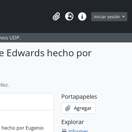
Iniciar sesión
Portapapeles
Idioma
Enlaces rápidos
hivos UDP.
ge Edwards hecho por
lez.
Portapapeles
Agregar
Explorar
s hecho por Eugenio
Informes