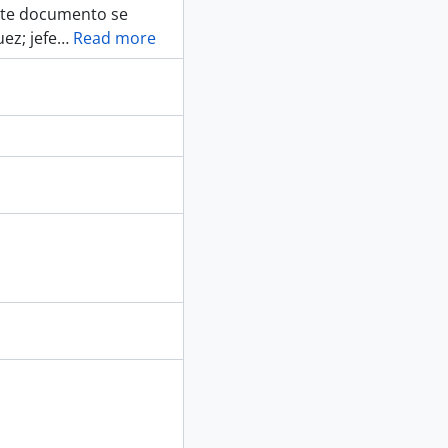
ste documento se
ez; jefe
…
Read more