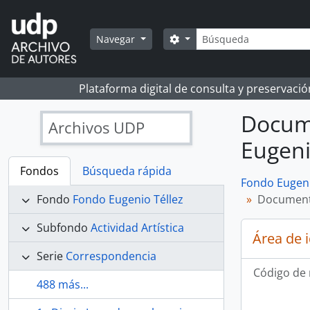
Skip to main content
Búsqueda
Search options
Navegar
Plataforma digital de consulta y preservaci
Docume
Archivos UDP
Eugeni
Fondos
Búsqueda rápida
Fondo Eugeni
Fondo
Fondo Eugenio Téllez
Documenta
Subfondo
Actividad Artística
Área de 
Serie
Correspondencia
Código de 
488 más...