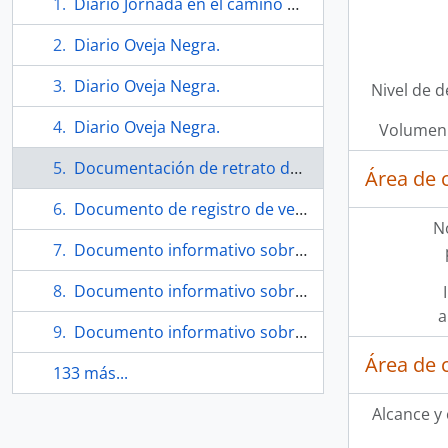
Diario Jornada en el camino andamos.
Diario Oveja Negra.
Diario Oveja Negra.
Nivel de d
Diario Oveja Negra.
Volumen 
Documentación de retrato de D. Jorge Edwards hecho por Eugenio Téllez.
Área de 
Documento de registro de venta de obras.
N
Documento informativo sobre el evento Invisible Stories.
Documento informativo sobre el evento Invisible Stories.
a
Documento informativo sobre exposición gráfica por invitación A. C. T. de grabadores de Toronto.
Área de 
133 más...
Alcance y