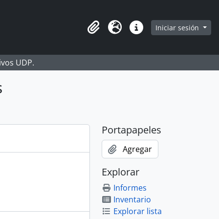
Iniciar sesión
Portapapeles
Idioma
Enlaces rápidos
hivos UDP.
s
Portapapeles
Agregar
Explorar
Informes
Inventario
Explorar lista