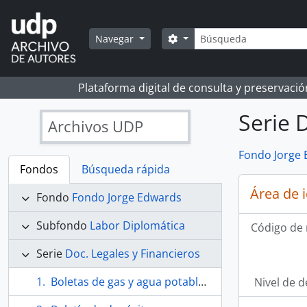
Skip to main content
Búsqueda
Search options
Navegar
Plataforma digital de consulta y preservaci
Serie 
Archivos UDP
Fondo Jorge
Fondos
Búsqueda rápida
Área de 
Fondo
Fondo Jorge Edwards
Subfondo
Labor Diplomática
Código de 
Serie
Doc. Legales y Financieros
Boletas de gas y agua potable del departamento de Jorge en Santiago
Nivel de d