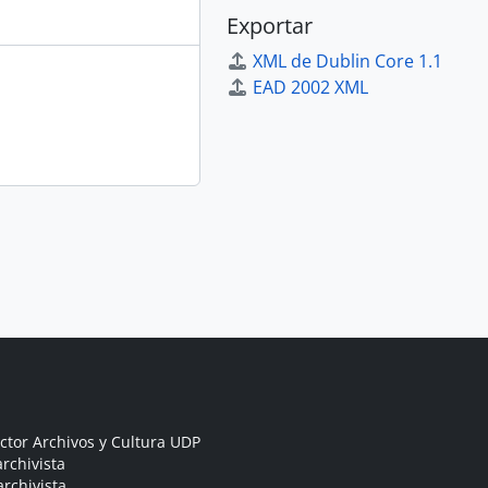
Exportar
XML de Dublin Core 1.1
EAD 2002 XML
ctor Archivos y Cultura UDP
rchivista
archivista