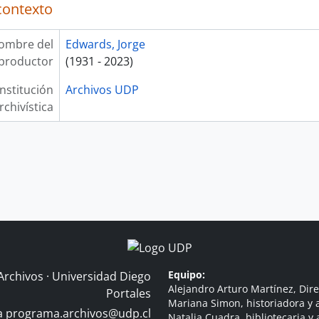
contexto
ombre del
Edwards, Jorge
productor
(1931 - 2023)
Institución
Archivos UDP
rchivística
Equipo:
Archivos · Universidad Diego
Alejandro Arturo Martínez, Dire
Portales
Mariana Simon, historiadora y a
 a
programa.archivos@udp.cl
Natalia Cuadra, bibliotecaria y 