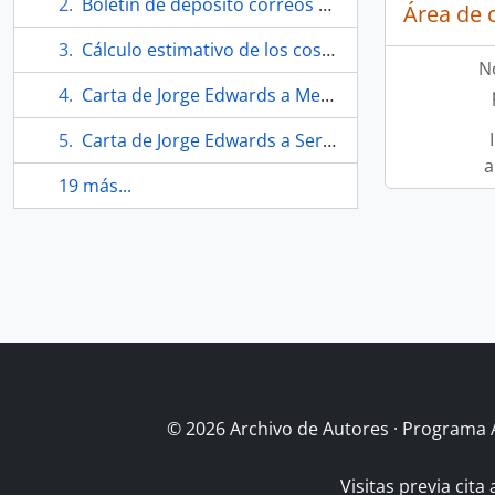
Boletín de depósito correos de Chile
Área de 
Cálculo estimativo de los costos e impuestos para importar a Chile un automóvil Mercedes Benz 220
N
Carta de Jorge Edwards a Mercedes Benz sobre pedido de automóvil
Carta de Jorge Edwards a Sergio Edwards sobre finanzas y gastos médicos
a
19 más...
© 2026 Archivo de Autores · Programa 
Visitas previa cita