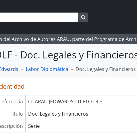
Search in browse page
ón del Archivo de Autores ARAU, parte del Programa de Arc
DLF - Doc. Legales y Financiero
 Edwards
Labor Diplomática
Doc. Legales y Financieros
identidad
referencia
CL ARAU JEDWARDS-LDIPLO-DLF
Título
Doc. Legales y Financieros
escripción
Serie