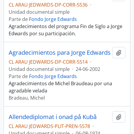
CL ARAU JEDWARDS-DP-CORR-5536
·
Unidad documental simple
Parte de
Fondo Jorge Edwards
Agradecimientos del programa Fin de Siglo a Jorge
Edwards por su participación.
Agradecimientos para Jorge Edwards
Añadi
CL ARAU JEDWARDS-DP-CORR-5514
·
Unidad documental simple
·
24-06-2002
Parte de
Fondo Jorge Edwards
Agradecimientos de Michel Braudeau por una
agradable velada
Bradeau, Michel
Allendediplomat i onad på Kubå
Añadi
CL ARAU JEDWARDS-PLIT-PREN-5578
·
Unidad documental simple
·
06-08-1974