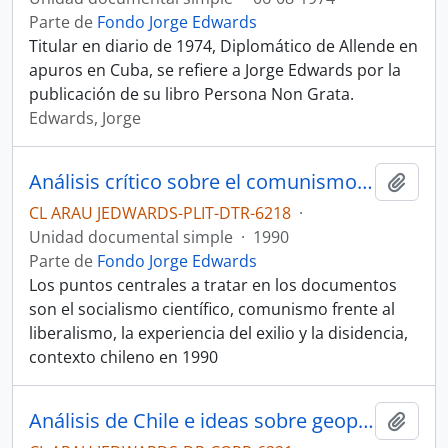
Parte de
Fondo Jorge Edwards
Titular en diario de 1974, Diplomático de Allende en
apuros en Cuba, se refiere a Jorge Edwards por la
publicación de su libro Persona Non Grata.
Edwards, Jorge
Análisis crítico sobre el comunismo y los desafíos de la transición democrática en Chile
Añadi
CL ARAU JEDWARDS-PLIT-DTR-6218
·
Unidad documental simple
·
1990
Parte de
Fondo Jorge Edwards
Los puntos centrales a tratar en los documentos
son el socialismo científico, comunismo frente al
liberalismo, la experiencia del exilio y la disidencia,
contexto chileno en 1990
Análisis de Chile e ideas sobre geopolítica
Añadi