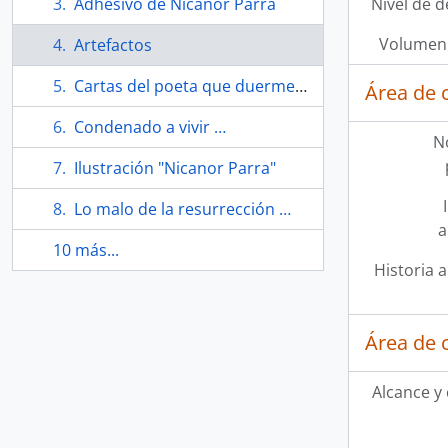
Adhesivo de Nicanor Parra
Nivel de d
Volumen 
Artefactos
Cartas del poeta que duerme en una silla de Nicanor Parra. Cuadríptico
Área de 
Condenado a vivir …
N
Ilustración "Nicanor Parra"
Lo malo de la resurrección …
a
10 más...
Historia a
Área de 
Alcance y