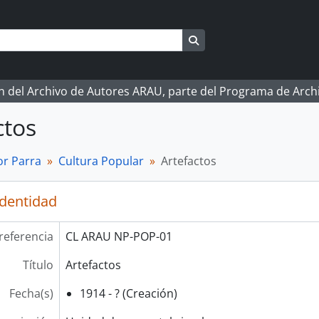
Search in browse page
ón del Archivo de Autores ARAU, parte del Programa de Arc
ctos
r Parra
Cultura Popular
Artefactos
identidad
referencia
CL ARAU NP-POP-01
Título
Artefactos
Fecha(s)
1914 - ? (Creación)