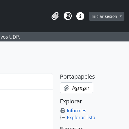
Iniciar sesión
Portapapeles
Idioma
Enlaces rápidos
hivos UDP.
Portapapeles
Agregar
Explorar
Informes
Explorar lista
Exportar